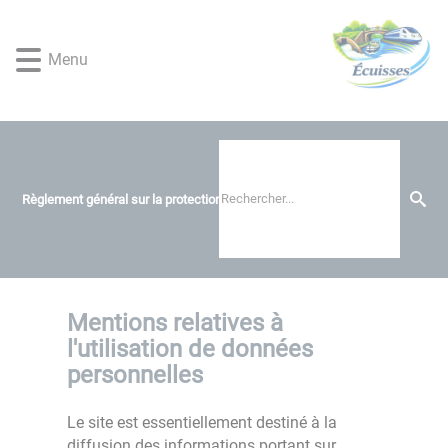
Lien
Lien
Lien
Lien
Panneau de gestion des cookies
d'accès
d'accès
d'accès
d'accès
rapide
rapide
rapide
rapide
Menu
au
au
à
au
menu
contenu
la
pied
principal
recherche
de
page
Règlement général sur la protection des données
Mentions relatives à
l'utilisation de données
personnelles
Le site est essentiellement destiné à la
diffusion des informations portant sur