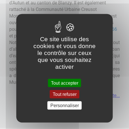
d'Autun et au canton de Blanzy. Il est également
rattaché à la Communauté Urbaine Creusot
Montceau.
La mairie, située Rue du 19 Mars 1962, est
ouverte
du lundi au vendredi de 8h00 à 17h00.
Vous
pouvez nous joindre par téléphone au
03.85.78.92.66
et par mail
mairie@ecuisses.fr
Ce site utilise des
Notre village est indissociable du canal du Centre, tout
cookies et vous donne
d’abord par sa géographie qui s’étire le long du ruban
le contrôle sur ceux
d’eau. Ensuite par son histoire, avec ses 7 écluses (qui
que vous souhaitez
ont inspiré le nom de notre école) et qui forgent sa
activer
spécificité patrimoniale. L’une des maisons éclusières
a d’ailleurs été réhabilitée et accueille la Bibliothèque
Municipale Roger Denux.
Tout accepter
Tout refuser
Suite...
Personnaliser