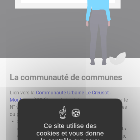
La communauté de communes
Lien vers la
Communauté Urbaine Le Creusot -
Montceau
(CCM)
Les administrés peuvent contacter le
N° vert de la CCM : 0 800 216 316 pour les demandes
ou problèmes suivants
:
Service des Ordures Ménagères (demande,
Ce site utilise des
maintenance ou vol de conteneurs ; renseignements
cookies et vous donne
et problèmes de collecte ; service des encombrants,