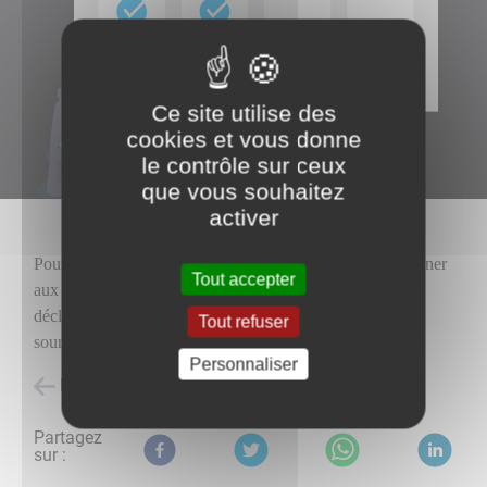
Ce site utilise des
cookies et vous donne
le contrôle sur ceux
que vous souhaitez
activer
Impots
Pour vous présenter le site des
et vous accompagner
Tout accepter
aux démarches en ligne et "papier" pour faire vos
déclarations, payer en ligne, gérer votre prélèvement à la
Tout refuser
source...
Personnaliser
Retour à l'accueil
Partagez
sur :