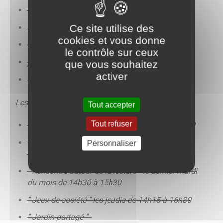
lundi : fermé
Ce site utilise des
mardi de 14h à 19h
cookies et vous donne
mercredi de 11h à 17h
le contrôle sur ceux
jeudi et vendredi de 14h à 17h
que vous souhaitez
activer
samedi de 10 h à 12 h
Les animations :
Tout accepter
Tout refuser
" Atelier mémoire " les mardis de 14h15 à 16h30
" Archives " le 1er mercredi du mois de 14h15 à
Personnaliser
16h
" Rencontre autour de la lecture " le dernier mardi
du mois de 14h30 à 15h30
" Jeux de société " les jeudis de 14h15 à 16h30
" Jardin partagé "